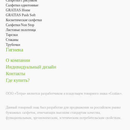
Салфетки с рисунком
Салфетки однотонные
GRATIAS Home
GRATIAS Push Soft
Косметические салфетки
Салфетки Non Stop
Листовые полотенца
Тарелки
Стаканы
Трубочки
Гигиена
О компании
Индивидуальный дизайн
Контакты
Где купить?
ООО «Тетра» является разработчиком и владельцем товарного знака «Gratias».
Данный товарный знак был разработан для продвижения на российском рынке
бумажных салфеток, отвечающих высоким стандартам качества,
функциональным, эргономическим, эстетическим потребительским свойствам.