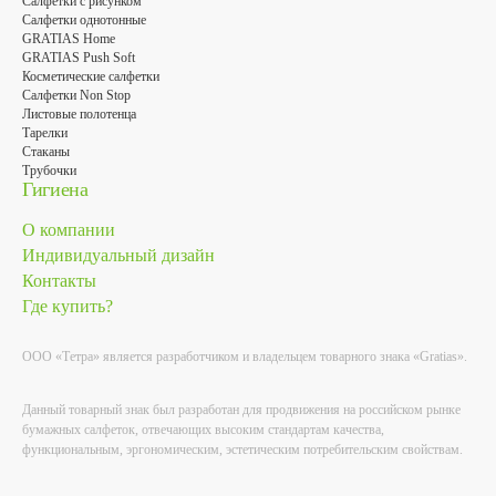
Салфетки с рисунком
Салфетки однотонные
GRATIAS Home
GRATIAS Push Soft
Косметические салфетки
Салфетки Non Stop
Листовые полотенца
Тарелки
Стаканы
Трубочки
Гигиена
О компании
Индивидуальный дизайн
Контакты
Где купить?
ООО «Тетра» является разработчиком и владельцем товарного знака «Gratias».
Данный товарный знак был разработан для продвижения на российском рынке
бумажных салфеток, отвечающих высоким стандартам качества,
функциональным, эргономическим, эстетическим потребительским свойствам.