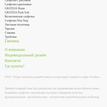
Салфетки с рисунком
Салфетки однотонные
GRATIAS Home
GRATIAS Push Soft
Косметические салфетки
Салфетки Non Stop
Листовые полотенца
Тарелки
Стаканы
Трубочки
Гигиена
О компании
Индивидуальный дизайн
Контакты
Где купить?
ООО «Тетра» является разработчиком и владельцем товарного знака «Gratias».
Данный товарный знак был разработан для продвижения на российском рынке
бумажных салфеток, отвечающих высоким стандартам качества,
функциональным, эргономическим, эстетическим потребительским свойствам.