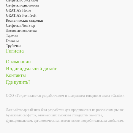
Салфетки с рисунком
Салфетки однотонные
GRATIAS Home
GRATIAS Push Soft
Косметические салфетки
Салфетки Non Stop
Листовые полотенца
Тарелки
Стаканы
Трубочки
Гигиена
О компании
Индивидуальный дизайн
Контакты
Где купить?
ООО «Тетра» является разработчиком и владельцем товарного знака «Gratias».
Данный товарный знак был разработан для продвижения на российском рынке
бумажных салфеток, отвечающих высоким стандартам качества,
функциональным, эргономическим, эстетическим потребительским свойствам.